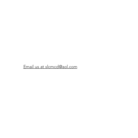
Employment Guidelines
Cash Register Policy
Email us at slcmcd@aol.com
801-280-9299
Envíenos un correo electrónico a
slcmcd@aol.com
801-280-9299
8289 Sur 4300 Oeste, West Jordan, UT 84088, EE. UU.
Divulgaciones
Seguir