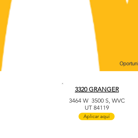
Oportun
3320 GRANGER
3464 W
3500 S, WVC
UT 84119
Aplicar aquí